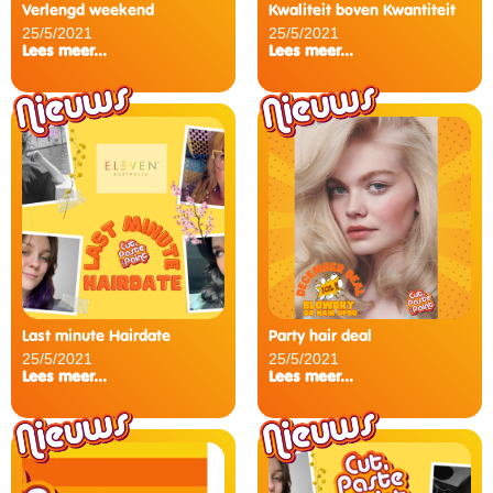
Verlengd weekend
Kwaliteit boven Kwantiteit
25/5/2021
25/5/2021
Lees meer...
Lees meer...
Last minute Hairdate
Party hair deal
25/5/2021
25/5/2021
Lees meer...
Lees meer...