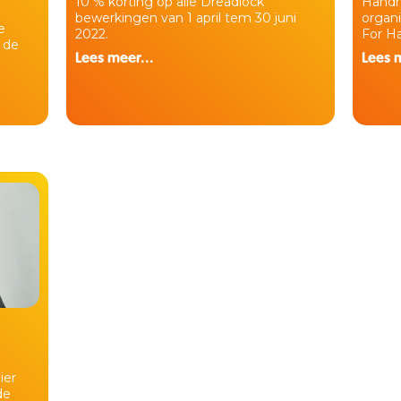
10 % korting op alle Dreadlock
Handm
bewerkingen van 1 april tem 30 juni
organi
e
2022.
For Ha
 de
Lees meer...
Lees m
ier
de