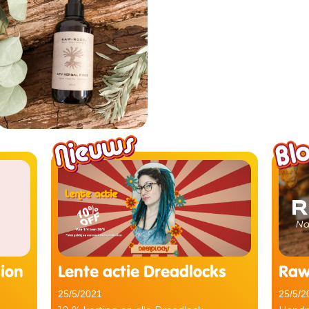
ion
Lente actie Dreadlocks
Raw
25/5/2021
25/5/2