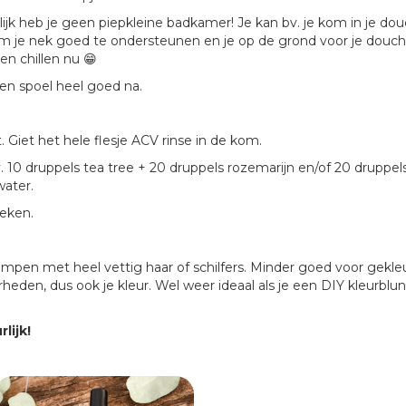
elijk heb je geen piepkleine badkamer! Je kan bv. je kom in je 
m je nek goed te ondersteunen en je op de grond voor je douche
n chillen nu 😁
 en spoel heel goed na.
 Giet het hele flesje ACV rinse in de kom.
v. 10 druppels tea tree + 20 druppels rozemarijn en/of 20 druppel
ater.
weken.
pen met heel vettig haar of schilfers. Minder goed voor gekle
rheden, dus ook je kleur. Wel weer ideaal als je een DIY kleurblu
lijk!