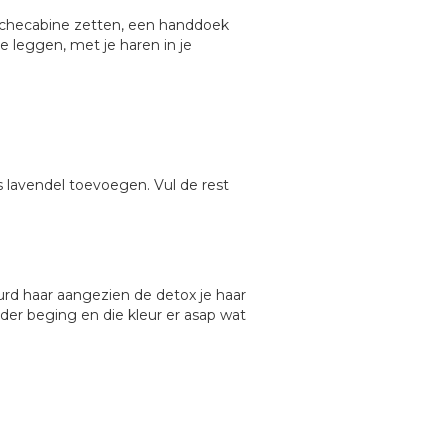
douchecabine zetten, een handdoek
 leggen, met je haren in je
s lavendel toevoegen. Vul de rest
urd haar aangezien de detox je haar
nder beging en die kleur er asap wat