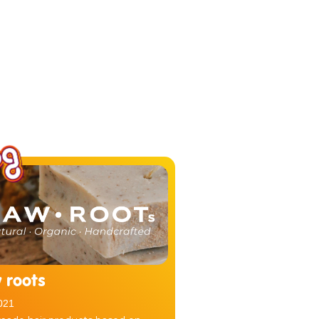
 roots
021