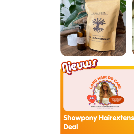
Showpony Hairextens
Deal