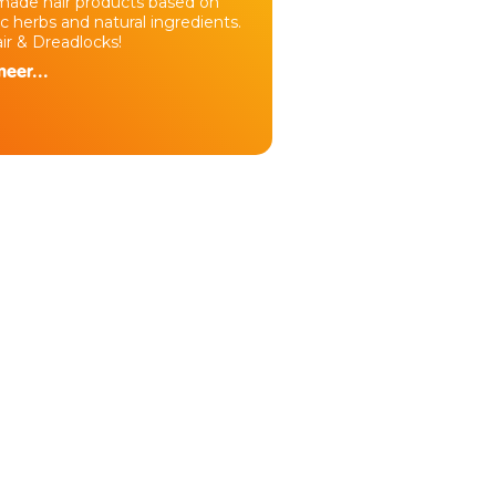
ade hair products based on
c herbs and natural ingredients.
ir & Dreadlocks!
eer...