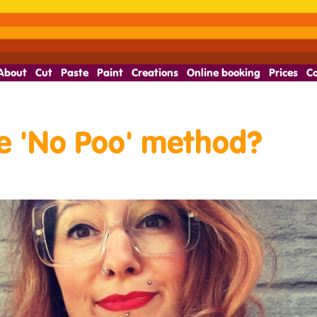
About
Cut
Paste
Paint
Creations
Online booking
Prices
C
he 'No Poo' method?