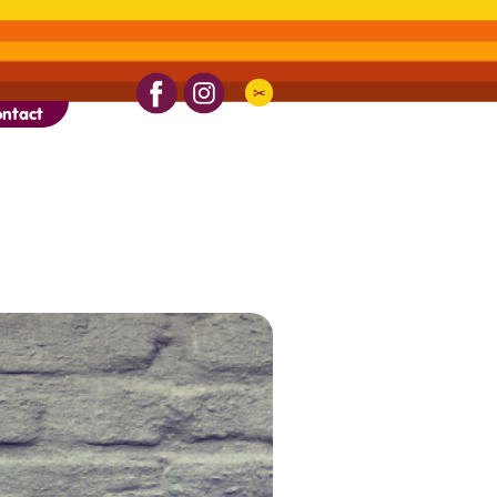
✂︎
ontact