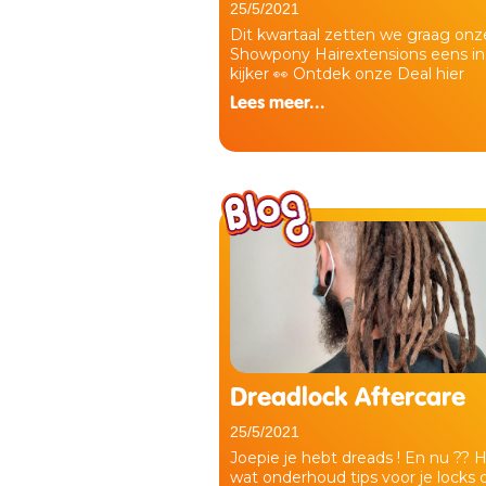
25/5/2021
Dit kwartaal zetten we graag onz
Showpony Hairextensions eens in
kijker 👀 Ontdek onze Deal hier
Lees meer...
Dreadlock Aftercare
25/5/2021
Joepie je hebt dreads ! En nu ?? H
wat onderhoud tips voor je locks 